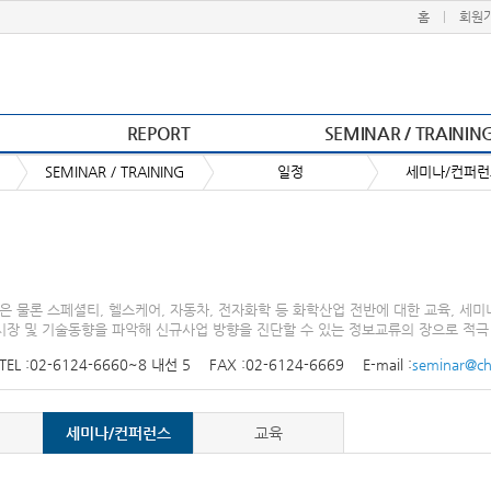
하단 컨텐츠
컨텐츠
홈
회원
REPORT
SEMINAR / TRAININ
SEMINAR / TRAINING
일정
세미나/컨퍼
은 물론 스페셜티, 헬스케어, 자동차, 전자화학 등 화학산업 전반에 대한 교육, 세미
시장 및 기술동향을 파악해 신규사업 방향을 진단할 수 있는 정보교류의 장으로 적극
TEL :
02-6124-6660~8 내선 5
FAX :
02-6124-6669
E-mail :
seminar@c
세미나/컨퍼런스
교육